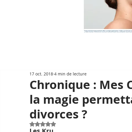
17 oct. 2018
4 min de lecture
Chronique : Mes C
la magie permetta
divorces ?
Noté NaN étoiles sur 5.
Les Kru