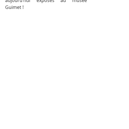
aujourd’hui exposés au musée 
Guimet !