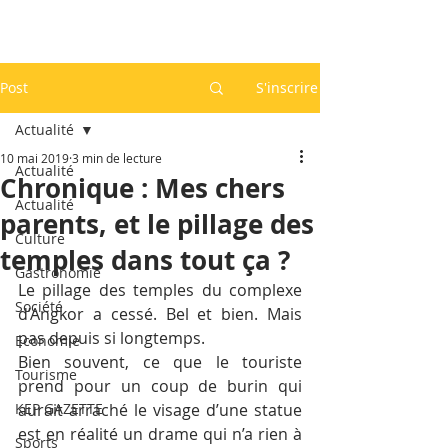
Post
S'inscrire
Actualité
10 mai 2019
3 min de lecture
Actualité
Chronique : Mes chers
Actualité
parents, et le pillage des
Culture
temples dans tout ça ?
Gastronomie
Le pillage des temples du complexe 
Société
d’Angkor a cessé. Bel et bien. Mais 
pas depuis si longtemps.
Economie
Bien souvent, ce que le touriste 
Tourisme
prend pour un coup de burin qui 
KEP GAZETTE
aurait arraché le visage d’une statue 
est en réalité un drame qui n’a rien à 
Sports