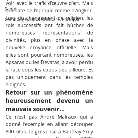
voir avec le trafic d’œuvre d’art. Mais 
Santé
qui date de l’époque même d’Angkor. 
Lors du changement de religion, les 
Cambodge,Culture,Histoire, Portugal
rois successifs ont fait bûcher de 
nombreuses représentations de 
divinités, plus en phase avec la 
nouvelle croyance officielle. Mais 
elles sont pourtant nombreuses, les 
Apsaras ou les Devatas, à avoir perdu 
la face sous les coups des pilleurs. Et 
pas uniquement dans les temples 
éloignés.
Retour sur un phénomène 
heureusement devenu un 
mauvais souvenir…
Ce n’est pas André Malraux qui a 
donné l’exemple en allant découper 
800 kilos de grés rose à Banteay Srey 