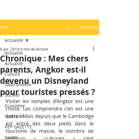
Post
S'inscrire
Actualité
9 avr. 2019
4 min de lecture
Actualité
Chronique : Mes chers
Actualité
parents, Angkor est-il
Culture
devenu un Disneyland
Gastronomie
pour touristes pressés ?
Société
Visiter les temples d’Angkor est une 
Economie
chose. Les comprendre c’en est une 
autre ! Mais depuis que le Cambodge 
Tourisme
est entré des deux pieds dans le 
KEP GAZETTE
tourisme de masse, le nombre de 
Sports
visiteurs « culturels » s’est 