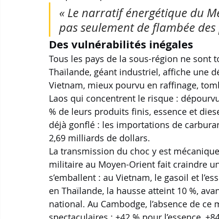
« Le narratif énergétique du Mé
pas seulement de flambée des p
Des vulnérabilités inégales
Tous les pays de la sous-région ne sont 
Thaïlande, géant industriel, affiche une 
Vietnam, mieux pourvu en raffinage, tomb
Laos qui concentrent le risque : dépourvu
% de leurs produits finis, essence et die
déjà gonflé : les importations de carbura
2,69 milliards de dollars.
La transmission du choc y est mécanique.
militaire au Moyen-Orient fait craindre u
s’emballent : au Vietnam, le gasoil et l’
en Thaïlande, la hausse atteint 10 %, ava
national. Au Cambodge, l’absence de ce m
spectaculaires : +42 % pour l’essence, +84