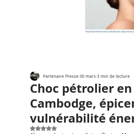
Partenaire Presse
30 mars
3 min de lecture
Choc pétrolier en 
Cambodge, épicen
vulnérabilité én
Noté NaN étoiles sur 5.