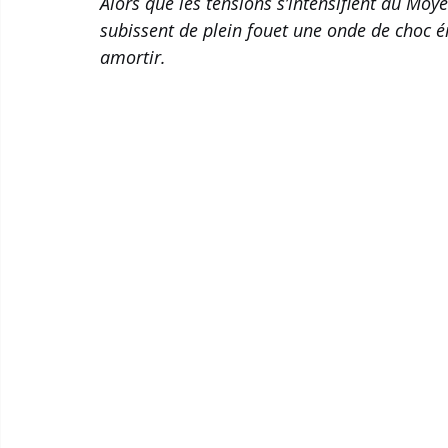
Alors que les tensions s’intensifient au Mo
subissent de plein fouet une onde de choc én
amortir. 