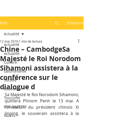
Post
S'inscrire
Actualité
12 mai 2019
1 min de lecture
Actualité
Chine – CambodgeSa
Actualité
Majesté le Roi Norodom
Culture
Sihamoni assistera à la
Gastronomie
conférence sur le
Société
dialogue d
Economie
Sa Majesté le Roi Norodom Sihamoni, 
Tourisme
quittera Phnom Penh le 13 mai. A 
KEP GAZETTE
l’invitation du président chinois Xi 
Jinping, le souverain assistera à la 
Sports