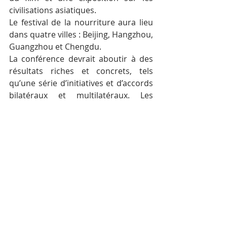
civilisations asiatiques.
Le festival de la nourriture aura lieu 
dans quatre villes : Beijing, Hangzhou, 
Guangzhou et Chengdu.
La conférence devrait aboutir à des 
résultats riches et concrets, tels 
qu’une série d’initiatives et d’accords 
bilatéraux et multilatéraux. Les 
résultats de plusieurs  projets et 
recherches seront également 
annoncés au cours de la conférence.
Posts récents
Voir tout