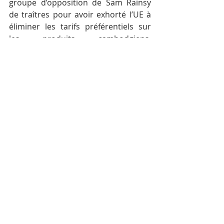
groupe d’opposition de Sam Rainsy 
de traîtres pour avoir exhorté l’UE à 
éliminer les tarifs préférentiels sur 
les produits cambodgiens. 
Selon Chheang Vun, l’opposition 
aurait utilisé la démarche italienne 
pour faire pression sur le 
gouvernement cambodgien.
(1)La riziculture en Italie est 
essentiellement concentrée dans la 
plaine du Pô et, dans une moindre 
mesure, dans les provinces de Ferrare, 
Vérone et Mantoue et en Sardaigne. Elle 
regroupe 5 000 producteurs sur 120 000 
hectares de rizières irriguées. Elle 
représente une production annuelle de 1 
440 000 tonnes, soit 60 % de la 
production européenne.
C.G