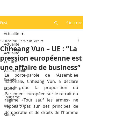
Post
S'inscrire
Actualité
19 sept. 2018
2 min de lecture
Actualité
Chheang Vun – UE : ”La
Actualité
pression européenne est
Culture
une affaire de business”
Gastronomie
Le porte-parole de l’Assemblée 
Société
nationale, Chheang Vun, a déclaré 
mardi que la proposition du 
Economie
Parlement européen sur le retrait du 
Tourisme
régime «Tout sauf les armes» ne 
KEP GAZETTE
reposait pas sur des principes de 
démocratie et de droits de l’homme 
Sports