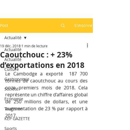
Post
S'inscrire
Actualité
19 déc. 2018
1 min de lecture
Actualité
Caoutchouc : + 23%
Actualité
d’exportations en 2018
Culture
Le Cambodge a exporté  187 700 
Gastronomie
tonnes de caoutchouc au cours des 
onze premiers mois de 2018. Cela 
Société
représente un chiffre d’affaires global 
Economie
de 250 millions de dollars, et une 
augmentation de 23 % par rapport à 
Tourisme
2017.
KEP GAZETTE
Sports