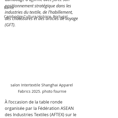
positionnement stratégique dans les 
Santé
industries du textile, de l’habillement, 
Cambodge,Culture,Histoire, Portugal
des chaussures et des articles de voyage 
(GFT).
salon Intertextile Shanghai Apparel 
Fabrics 2025. photo fournie
À l’occasion de la table ronde 
organisée par la Fédération ASEAN 
des Industries Textiles (AFTEX) sur le 