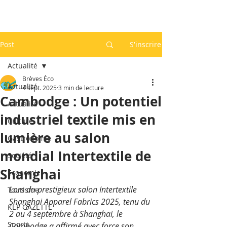
Post
S'inscrire
Actualité
Brèves Éco
Actualité
4 sept. 2025
3 min de lecture
Cambodge : Un potentiel
Actualité
industriel textile mis en
Culture
lumière au salon
Gastronomie
mondial Intertextile de
Société
Shanghai
Economie
Lors du prestigieux salon Intertextile 
Tourisme
Shanghai Apparel Fabrics 2025, tenu du 
KEP GAZETTE
2 au 4 septembre à Shanghai, le 
Sports
Cambodge a affirmé avec force son 