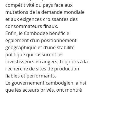
compétitivité du pays face aux 
mutations de la demande mondiale 
et aux exigences croissantes des 
consommateurs finaux.
Enfin, le Cambodge bénéficie 
également d’un positionnement 
géographique et d’une stabilité 
politique qui rassurent les 
investisseurs étrangers, toujours à la 
recherche de sites de production 
fiables et performants. 
Le gouvernement cambodgien, ainsi 
que les acteurs privés, ont montré 
leur volonté d’appuyer ce secteur 
stratégique, qui reste la principale 
source de devises du pays.
Cette dynamique prometteuse met 
en lumière la capacité du Cambodge 