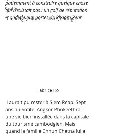
patiemment à construire quelque chose 
Santé
qui n'existait pas : un golf de réputation 
mondiale aux portes de Phnom Penh.
Cambodge,Culture,Histoire, Portugal
Fabrice Ho
Il aurait pu rester à Siem Reap. Sept 
ans au Sofitel Angkor Phokeethra 
une vie bien installée dans la capitale 
du tourisme cambodgien. Mais 
quand la famille Chhun Chetna lui a 