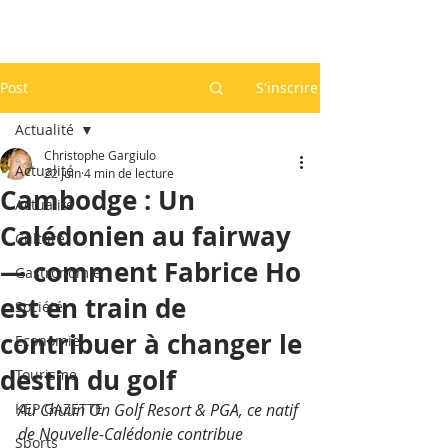
Post
S'inscrire
Actualité
Christophe Gargiulo
Actualité
22 juin
4 min de lecture
Cambodge : Un
Actualité
Calédonien au fairway
Culture
— comment Fabrice Ho
Gastronomie
est en train de
Société
contribuer à changer le
Economie
destin du golf
Tourisme
KEP GAZETTE
Au Chuun On Golf Resort & PGA, ce natif 
de Nouvelle-Calédonie contribue 
Sports