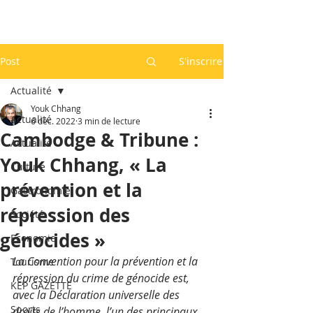
Post
S'inscrire
Actualité
Youk Chhang
Actualité
6 déc. 2022
3 min de lecture
Cambodge & Tribune :
Actualité
Youk Chhang, « La
Culture
prévention et la
Gastronomie
répression des
Société
génocides »
Economie
La Convention pour la prévention et la 
Tourisme
répression du crime de génocide est, 
KEP GAZETTE
avec la Déclaration universelle des 
Sports
droits de l’homme, l’un des principaux 