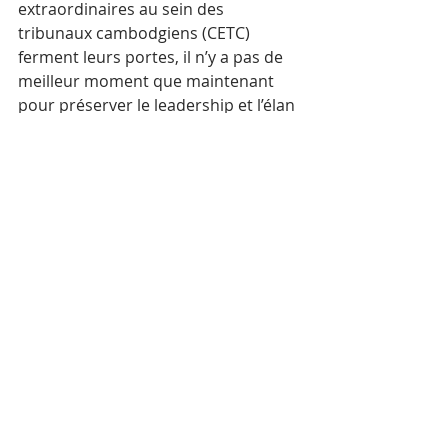
extraordinaires au sein des 
tribunaux cambodgiens (CETC) 
ferment leurs portes, il n’y a pas de 
meilleur moment que maintenant 
pour préserver le leadership et l’élan 
du Cambodge dans la réalisation des 
objectifs fondamentaux de la 
Convention pour la prévention et la 
répression du crime de génocide.
Le Centre de documentation du 
Cambodge (DC-Cam) est fier du 
soutien qu’il a apporté au travail des 
CETC, qui a été fondamental pour 
donner aux victimes la possibilité de 
participer au processus de justice et 
de tourner la page sur le génocide 
des Khmers rouges. Le DC-Cam est 
également désireuse de soutenir 
une conférence annuelle sur la 