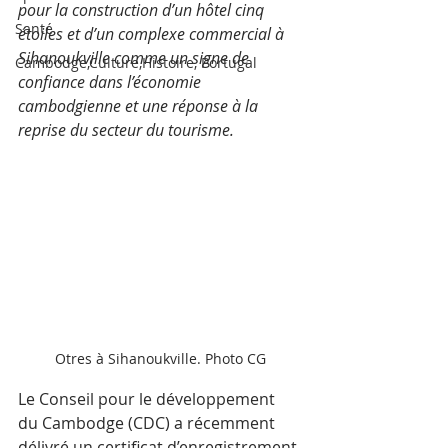
pour la construction d’un hôtel cinq 
Santé
étoiles et d’un complexe commercial à 
Sihanoukville comme un signe de 
Cambodge,Culture,Histoire, Portugal
confiance dans l’économie 
cambodgienne et une réponse à la 
reprise du secteur du tourisme.
Otres à Sihanoukville. Photo CG
Le Conseil pour le développement 
du Cambodge (CDC) a récemment 
délivré un certificat d’enregistrement 