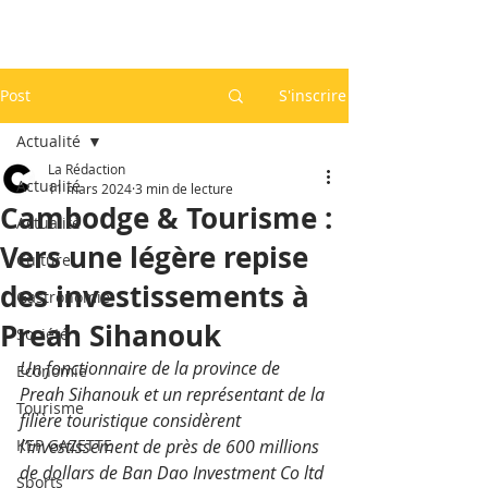
Post
S'inscrire
Actualité
La Rédaction
Actualité
11 mars 2024
3 min de lecture
Cambodge & Tourisme :
Actualité
Vers une légère repise
Culture
des investissements à
Gastronomie
Preah Sihanouk
Société
Un fonctionnaire de la province de 
Economie
Preah Sihanouk et un représentant de la 
Tourisme
filière touristique considèrent 
KEP GAZETTE
l’investissement de près de 600 millions 
de dollars de Ban Dao Investment Co ltd 
Sports