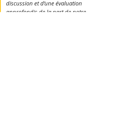
discussion et d’une évaluation 
approfondis de la part de notre 
équipe. Nous avons proposé 
des mesures d’incitation 
portant sur des questions 
fiscales et non fiscales, 
conformément aux demandes 
du secteur privé de commencer 
des activités d’investissement. »
Selon lui, la situation de la 
construction et de l’immobilier au 
début de 2024 s’est améliorée par 
rapport au début de 2023, bien 
qu’elle n’ait pas atteint les niveaux 
records d’avant 2019.
« Les activités de construction et de 