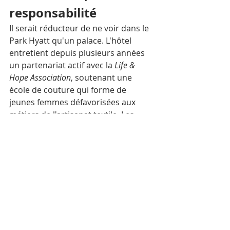
responsabilité
Il serait réducteur de ne voir dans le 
Park Hyatt qu'un palace. L'hôtel 
entretient depuis plusieurs années 
un partenariat actif avec la 
Life & 
Hope Association
, soutenant une 
école de couture qui forme de 
jeunes femmes défavorisées aux 
métiers de l'artisanat textile. Les 
clients sont invités à visiter ce projet, 
à y contribuer, à en comprendre les 
enjeux. C'est une manière rare, dans 
l'industrie hôtelière, de tisser le luxe 
à l'utilité.
L'art de rester
Le Park Hyatt Siem Reap propose 
104 chambres et 13 suites — dont 