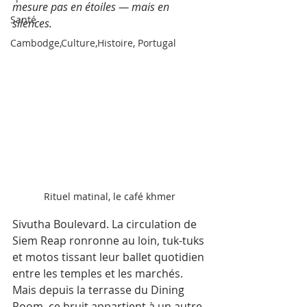
mesure pas en étoiles — mais en 
Santé
silences.
Cambodge,Culture,Histoire, Portugal
Rituel matinal, le café khmer
Sivutha Boulevard. La circulation de 
Siem Reap ronronne au loin, tuk-tuks 
et motos tissant leur ballet quotidien 
entre les temples et les marchés. 
Mais depuis la terrasse du Dining 
Room, ce bruit appartient à un autre 