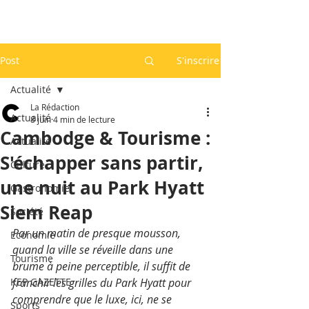
Post
S'inscrire
Actualité
La Rédaction
Actualité
8 juin
4 min de lecture
Cambodge & Tourisme :
Actualité
S'échapper sans partir,
Culture
une nuit au Park Hyatt
Gastronomie
Siem Reap
Société
Par un matin de presque mousson, 
Economie
quand la ville se réveille dans une 
Tourisme
brume à peine perceptible, il suffit de 
KEP GAZETTE
franchir les grilles du Park Hyatt pour 
comprendre que le luxe, ici, ne se 
Sports