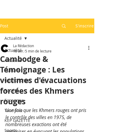
Post
S'inscrire
Actualité
La Rédaction
Actualité
18 avr.
5 min de lecture
Cambodge &
Actualité
Témoignage : Les
Culture
victimes d'évacuations
Gastronomie
forcées des Khmers
Société
rouges
Economie
Une fois que les Khmers rouges ont pris 
Tourisme
le contrôle des villes en 1975, de 
KEP GAZETTE
nombreuses exactions ont été 
Sports
commises en évacuant les populations 