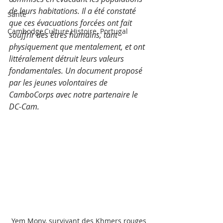
de leurs habitations. Il a été constaté 
Santé
que ces évacuations forcées ont fait 
Cambodge,Culture,Histoire, Portugal
souffrir des êtres humains, tant 
physiquement que mentalement, et ont 
littéralement détruit leurs valeurs 
fondamentales. Un document proposé 
par les jeunes volontaires de 
CamboCorps avec notre partenaire le 
DC-Cam.
Yem Mony, survivant des Khmers rouges 