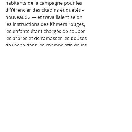
habitants de la campagne pour les 
différencier des citadins étiquetés « 
nouveaux » — et travaillaient selon 
les instructions des Khmers rouges, 
les enfants étant chargés de couper 
les arbres et de ramasser les bouses 
de vache dans les champs afin de les 
utiliser comme engrais pour les 
terres cultivées. Les nouveaux et les 
anciens travaillaient sans relâche et 
n’avaient pas grand-chose à manger. 
Beaucoup sont morts d’épuisement 
et de faim.
Mots-clés :
Cambodge
Actualité
Culture
Société
Histoire
Khmers rouges
Culture