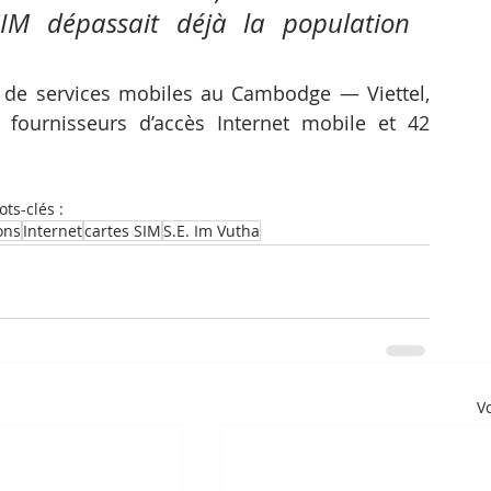
M dépassait déjà la population 
rs de services mobiles au Cambodge — Viettel, 
 fournisseurs d’accès Internet mobile et 42 
ts-clés :
ons
Internet
cartes SIM
S.E. Im Vutha
Vo