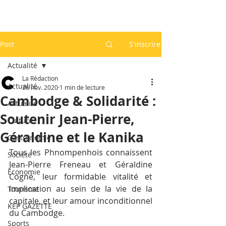
Post
S'inscrire
Actualité
La Rédaction
Actualité
26 nov. 2020
1 min de lecture
Cambodge & Solidarité :
Actualité
Soutenir Jean-Pierre,
Culture
Géraldine et le Kanika
Gastronomie
Tous les Phnompenhois connaissent 
Société
Jean-Pierre Freneau et Géraldine 
Economie
Cogné, leur formidable vitalité et 
implication au sein de la vie de la 
Tourisme
capitale, et leur amour inconditionnel 
KEP GAZETTE
du Cambodge.
Sports