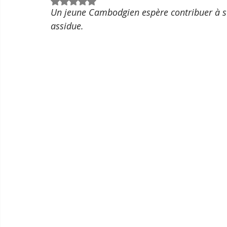
Noté NaN étoiles sur 5.
Un jeune Cambodgien espère contribuer à sus
assidue.