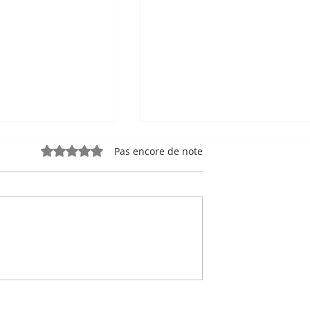
Noté 0 étoile sur 5.
Pas encore de note
e, sport-roi à
Bou Meng : le peintre qu
 Stade
a survécu en dessinant 
 de Phnom
visage de ses bourreaux