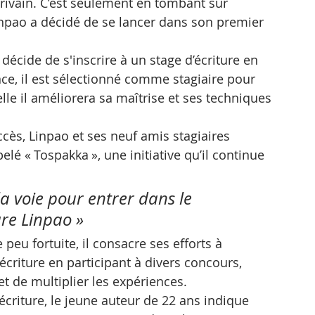
crivain. C’est seulement en tombant sur 
npao a décidé de se lancer dans son premier 
écide de s'inscrire à un stage d’écriture en 
e, il est sélectionné comme stagiaire pour 
le il améliorera sa maîtrise et ses techniques 
cès, Linpao et ses neuf amis stagiaires 
é « Tospakka », une initiative qu’il continue 
la voie pour entrer dans le 
re Linpao »
peu fortuite, il consacre ses efforts à 
criture en participant à divers concours, 
et de multiplier les expériences.
écriture, le jeune auteur de 22 ans indique 