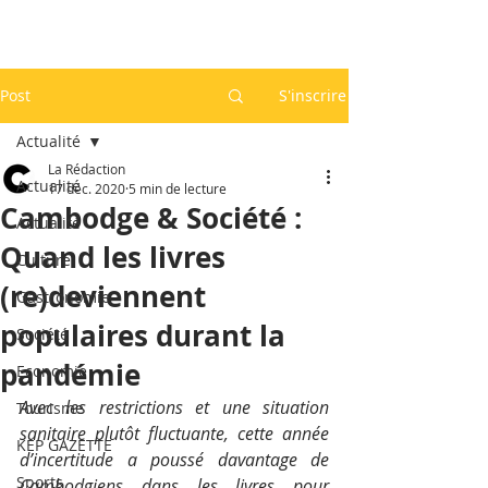
Post
S'inscrire
Actualité
La Rédaction
Actualité
17 déc. 2020
5 min de lecture
Cambodge & Société :
Actualité
Quand les livres
Culture
(re)deviennent
Gastronomie
populaires durant la
Société
pandémie
Economie
Avec les restrictions et une situation 
Tourisme
sanitaire plutôt fluctuante, cette année 
KEP GAZETTE
d’incertitude a poussé davantage de 
Sports
Cambodgiens dans les livres pour 