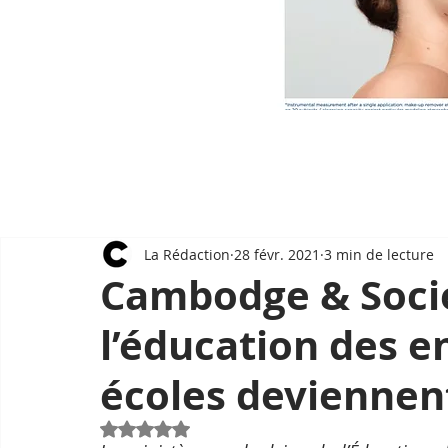
La Rédaction
28 févr. 2021
3 min de lecture
Cambodge & Socié
l’éducation des e
écoles deviennen
Noté NaN étoiles sur 5.