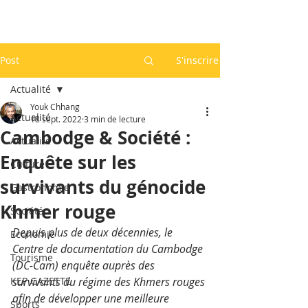
Post
S'inscrire
Actualité
Youk Chhang
Actualité
18 sept. 2022
3 min de lecture
Cambodge & Société :
Actualité
Enquête sur les
Culture
survivants du génocide
Gastronomie
Khmer rouge
Société
Depuis plus de deux décennies, le 
Economie
Centre de documentation du Cambodge 
Tourisme
(DC-Cam) enquête auprès des 
KEP GAZETTE
survivants du régime des Khmers rouges 
afin de développer une meilleure 
Sports