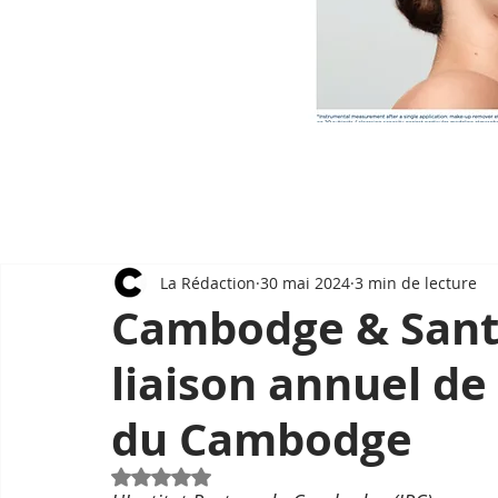
La Rédaction
30 mai 2024
3 min de lecture
Cambodge & Santé
liaison annuel de 
du Cambodge
Noté NaN étoiles sur 5.