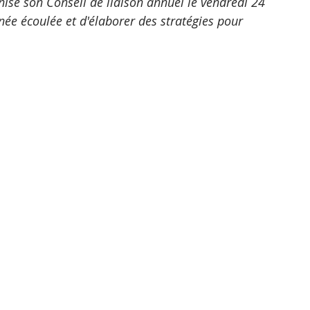
nisé son Conseil de liaison annuel le vendredi 24 
nnée écoulée et d'élaborer des stratégies pour 