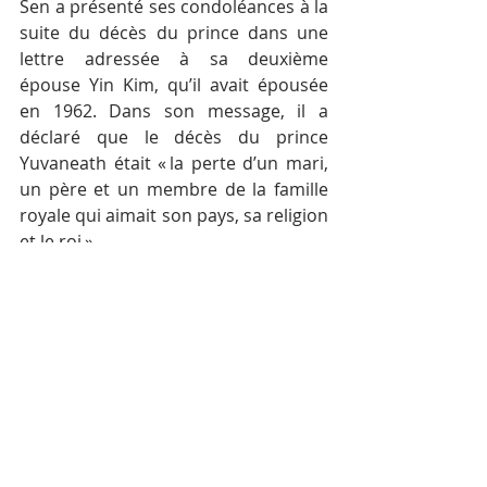
Sen a présenté ses condoléances à la 
suite du décès du prince dans une 
lettre adressée à sa deuxième 
épouse Yin Kim, qu’il avait épousée 
en 1962. Dans son message, il a 
déclaré que le décès du prince 
Yuvaneath était « la perte d’un mari, 
un père et un membre de la famille 
royale qui aimait son pays, sa religion 
et le roi ». 
Mots-clés :
Cambodge
Actualité
Royauté
Norodom Yuvaneath
Posts récents
Voir tout