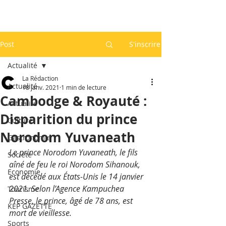
Post
S'inscrire
Actualité
La Rédaction
Actualité
18 janv. 2021
1 min de lecture
Cambodge & Royauté :
Actualité
Disparition du prince
Culture
Norodom Yuvaneath
Gastronomie
Le prince Norodom Yuvaneath, le fils 
Société
aîné de feu le roi Norodom Sihanouk, 
Economie
est décédé aux États-Unis le 14 janvier 
2021. Selon l’Agence Kampuchea 
Tourisme
Presse, le prince, âgé de 78 ans, est 
KEP GAZETTE
mort de vieillesse.
Sports