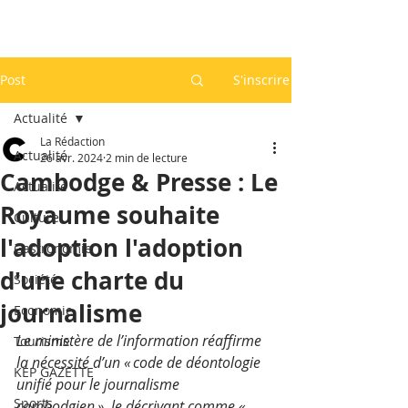
Post
S'inscrire
Actualité
La Rédaction
Actualité
26 avr. 2024
2 min de lecture
Cambodge & Presse : Le
Actualité
Royaume souhaite
Culture
l'adoption l'adoption
Gastronomie
d'une charte du
Société
journalisme
Economie
Le ministère de l’information réaffirme 
Tourisme
la nécessité d’un « code de déontologie 
KEP GAZETTE
unifié pour le journalisme 
Sports
cambodgien », le décrivant comme « 