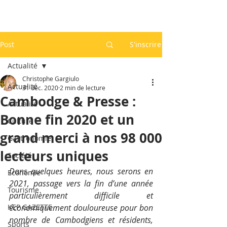
Post
S'inscrire
Actualité
Christophe Gargiulo
Actualité
31 déc. 2020
2 min de lecture
Cambodge & Presse :
Actualité
Bonne fin 2020 et un
Culture
grand merci à nos 98 000
Gastronomie
lecteurs uniques
Société
Dans quelques heures, nous serons en 
Economie
2021, passage vers la fin d’une année 
Tourisme
particulièrement difficile et 
KEP GAZETTE
économiquement douloureuse pour bon 
nombre de Cambodgiens et résidents, 
Sports