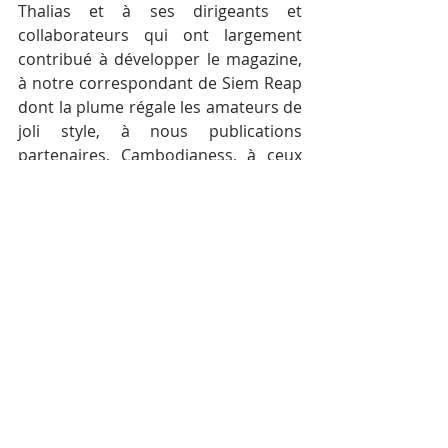
Thalias et à ses dirigeants et 
collaborateurs qui ont largement 
contribué à développer le magazine, 
à notre correspondant de Siem Reap 
dont la plume régale les amateurs de 
joli style, à nous publications 
partenaires, Cambodianess, à ceux 
qui donnent un accès facile et rapide 
aux informations stratégiques 
comme l’Agence Kampuchéa Presse. 
N’oublions pas nos autres 
annonceurs, TV5 monde, Acacia, 
Kulen et Invictus que nous 
remercions pour leur confiance.
Encore une fois, un immense merci 
pour votre engouement et votre 
fidélité, nous nous retrouverons dès 
la semaine prochaine avec 
probablement de nouvelles idées, 