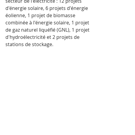
secteur de l'électricité : 12 projets 
d'énergie solaire, 6 projets d'énergie 
éolienne, 1 projet de biomasse 
combinée à l'énergie solaire, 1 projet 
de gaz naturel liquéfié (GNL), 1 projet 
d'hydroélectricité et 2 projets de 
stations de stockage.
Sur les 23 projets, 21 sont des 
projets de développement de 
centrales électriques d'une capacité 
combinée de 3 950 MW, tandis que 
les deux autres sont des projets de 
stockage d'électricité d'une capacité 
totale de 2 000 MW.
Mots-clés :
Cambodge
Économie
Energie
Economie