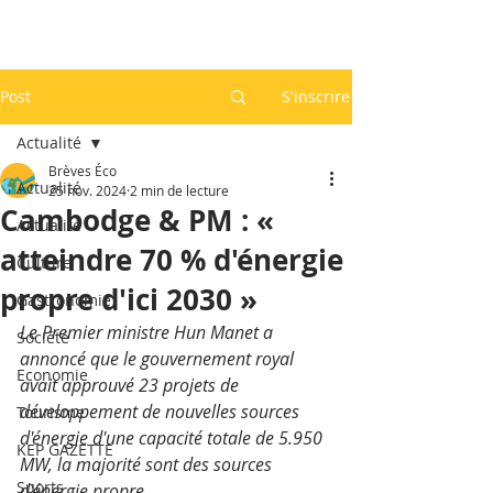
Post
S'inscrire
Actualité
Brèves Éco
Actualité
25 nov. 2024
2 min de lecture
Cambodge & PM : «
Actualité
atteindre 70 % d'énergie
Culture
propre d'ici 2030 »
Gastronomie
Le Premier ministre Hun Manet a 
Société
annoncé que le gouvernement royal 
Economie
avait approuvé 23 projets de 
développement de nouvelles sources 
Tourisme
d'énergie d'une capacité totale de 5.950 
KEP GAZETTE
MW, la majorité sont des sources 
Sports
d'énergie propre.