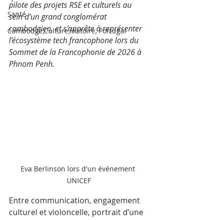
pilote des projets RSE et culturels au 
Santé
sein d’un grand conglomérat 
cambodgien, et s’apprête à représenter 
Cambodge,Culture,Histoire, Portugal
l’écosystème tech francophone lors du 
Sommet de la Francophonie de 2026 à 
Phnom Penh. 
Eva Berlinson lors d'un événement 
UNICEF
Entre communication, engagement 
culturel et violoncelle, portrait d’une 