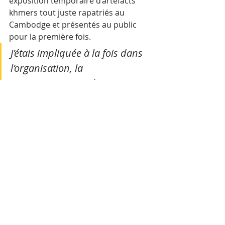
exposition temporaire d’artefacts 
khmers tout juste rapatriés au 
Cambodge et présentés au public 
pour la première fois. 
J’étais impliquée à la fois dans 
l’organisation, la 
communication et les 
événements liés à l’exposition, 
avec un lancement lors d’un 
concert, puis une clôture 
comprenant un panel de 
discussion et la projection d’un 
film.
Un peu plus tôt, à la fin de l’année 
dernière, j’ai aussi eu l’opportunité 
de créer et de développer un espace 