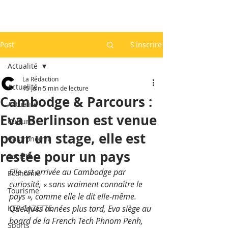
Post
S'inscrire
Actualité
La Rédaction
Actualité
15 juin
5 min de lecture
Cambodge & Parcours :
Actualité
Eva Berlinson est venue
Culture
pour un stage, elle est
Gastronomie
restée pour un pays
Société
Elle est arrivée au Cambodge par 
Economie
curiosité, « sans vraiment connaître le 
Tourisme
pays », comme elle le dit elle-même. 
KEP GAZETTE
Quelques années plus tard, Eva siège au 
board de la French Tech Phnom Penh, 
Sports