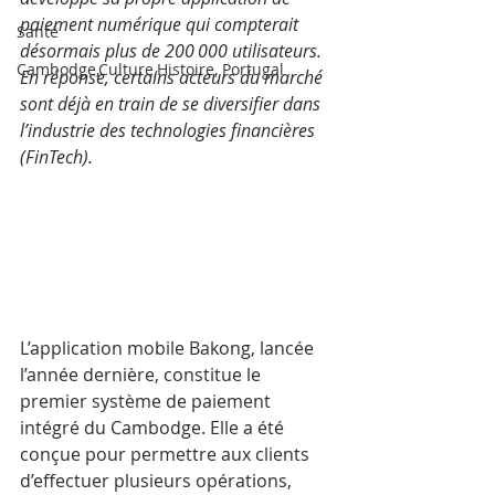
paiement numérique qui compterait 
Santé
désormais plus de 200 000 utilisateurs. 
Cambodge,Culture,Histoire, Portugal
En réponse, certains acteurs du marché 
sont déjà en train de se diversifier dans 
l’industrie des technologies financières 
(FinTech).
L’application mobile Bakong, lancée 
l’année dernière, constitue le 
premier système de paiement 
intégré du Cambodge. Elle a été 
conçue pour permettre aux clients 
d’effectuer plusieurs opérations, 