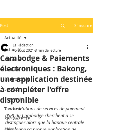
Post
S'inscrire
Actualité
La Rédaction
Actualité
15 août 2021
3 min de lecture
Cambodge & Paiements
Actualité
électroniques : Bakong,
Culture
une application destinée
Gastronomie
à compléter l'offre
Société
disponible
Economie
Les institutions de services de paiement 
Tourisme
(ISP) du Cambodge cherchent à se 
KEP GAZETTE
distinguer alors que la banque centrale 
Sports
développe sa propre application de 