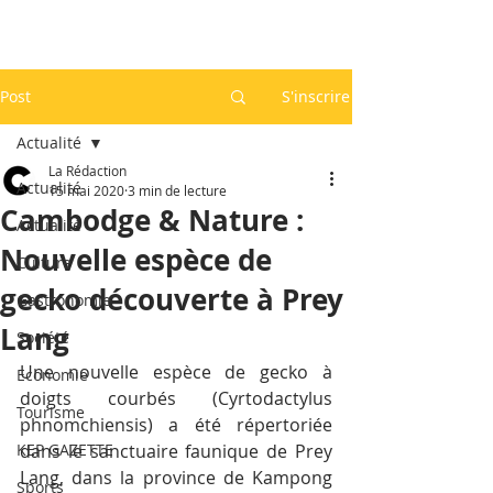
Post
S'inscrire
Actualité
La Rédaction
Actualité
15 mai 2020
3 min de lecture
Cambodge & Nature :
Actualité
Nouvelle espèce de
Culture
gecko découverte à Prey
Gastronomie
Lang
Société
Une nouvelle espèce de gecko à 
Economie
doigts courbés (Cyrtodactylus 
Tourisme
phnomchiensis) a été répertoriée 
KEP GAZETTE
dans le sanctuaire faunique de Prey 
Lang, dans la province de Kampong 
Sports