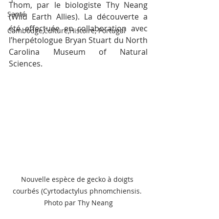
Thom, par le biologiste Thy Neang 
Santé
(Wild Earth Allies). La découverte a 
été effectuée en collaboration avec 
Cambodge,Culture,Histoire, Portugal
l’herpétologue Bryan Stuart du North 
Carolina Museum of Natural 
Sciences. 
Nouvelle espèce de gecko à doigts 
courbés (Cyrtodactylus phnomchiensis. 
Photo par Thy Neang