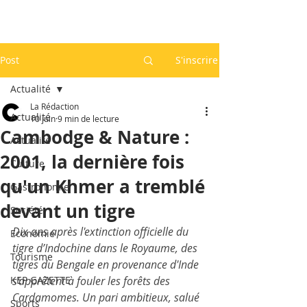
Post
S'inscrire
Actualité
La Rédaction
Actualité
10 juin
9 min de lecture
Cambodge & Nature :
Actualité
2001, la dernière fois
Culture
qu'un Khmer a tremblé
Gastronomie
devant un tigre
Société
Dix ans après l'extinction officielle du 
Economie
tigre d’Indochine dans le Royaume, des 
Tourisme
tigres du Bengale en provenance d'Inde 
KEP GAZETTE
s'apprêtent à fouler les forêts des 
Cardamomes. Un pari ambitieux, salué 
Sports