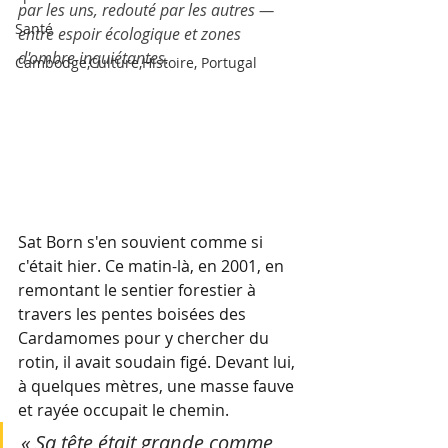
par les uns, redouté par les autres — 
Santé
entre espoir écologique et zones 
d'ombre inquiétantes.
Cambodge,Culture,Histoire, Portugal
Sat Born s'en souvient comme si 
c'était hier. Ce matin-là, en 2001, en 
remontant le sentier forestier à 
travers les pentes boisées des 
Cardamomes pour y chercher du 
rotin, il avait soudain figé. Devant lui, 
à quelques mètres, une masse fauve 
et rayée occupait le chemin. 
« Sa tête était grande comme 