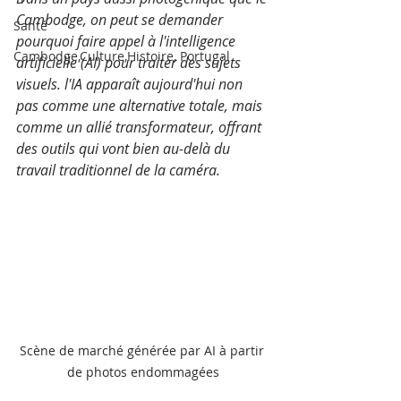
Cambodge, on peut se demander 
Santé
pourquoi faire appel à l'intelligence 
Cambodge,Culture,Histoire, Portugal
artificielle (AI) pour traiter des sujets 
visuels. l'IA apparaît aujourd'hui non 
pas comme une alternative totale, mais 
comme un allié transformateur, offrant 
des outils qui vont bien au-delà du 
travail traditionnel de la caméra. 
Scène de marché générée par AI à partir 
de photos endommagées