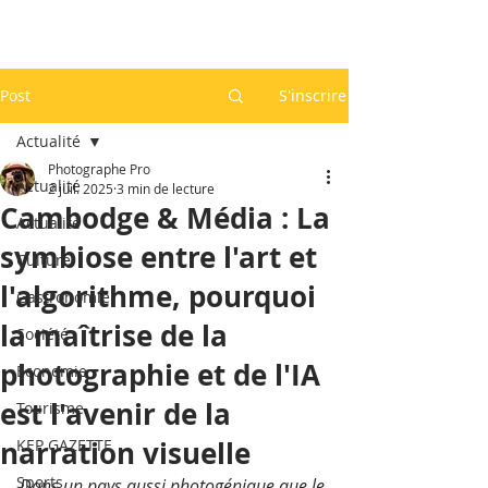
Post
S'inscrire
Actualité
Photographe Pro
Actualité
2 juil. 2025
3 min de lecture
Cambodge & Média : La
Actualité
symbiose entre l'art et
Culture
l'algorithme, pourquoi
Gastronomie
la maîtrise de la
Société
photographie et de l'IA
Economie
est l'avenir de la
Tourisme
narration visuelle
KEP GAZETTE
Sports
Dans un pays aussi photogénique que le 