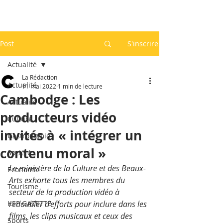
Post
S'inscrire
Actualité
La Rédaction
Actualité
11 mai 2022
1 min de lecture
Cambodge : Les
Actualité
producteurs vidéo
Culture
invités à « intégrer un
Gastronomie
contenu moral »
Société
Le ministère de la Culture et des Beaux-
Economie
Arts exhorte tous les membres du 
Tourisme
secteur de la production vidéo à 
KEP GAZETTE
redoubler d’efforts pour inclure dans les 
films, les clips musicaux et ceux des 
Sports