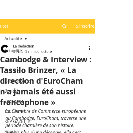
Post
S'inscrire
Actualité
La Rédaction
Actualité
31 mai
5 min de lecture
Cambodge & Interview :
Actualité
Tassilo Brinzer, « La
Culture
direction d'EuroCham
Gastronomie
n'a jamais été aussi
Société
francophone »
Economie
La Chambre de Commerce européenne 
Tourisme
au Cambodge, EuroCham, traverse une 
KEP GAZETTE
période charnière de son histoire. 
Sports
Depuis plus d'une décennie, elle s'est 