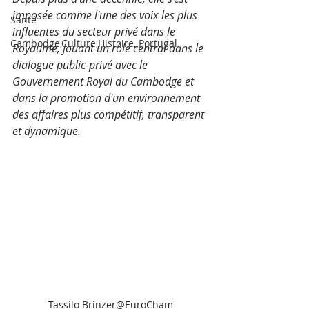
imposée comme l'une des voix les plus 
Santé
influentes du secteur privé dans le 
Cambodge,Culture,Histoire, Portugal
Royaume, jouant un rôle central dans le 
dialogue public-privé avec le 
Gouvernement Royal du Cambodge et 
dans la promotion d'un environnement 
des affaires plus compétitif, transparent 
et dynamique. 
Tassilo Brinzer@EuroCham