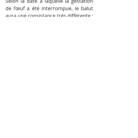
Selon la date à laquelle la gestation 
de l’œuf a été interrompue, le balut 
aura une consistance très différente : 
à 14 jours, le caneton est à peine 
formé, et ne possède ni bec, ni 
plumes, ses os sont à peine 
remarquables sous la dent. À 
l’inverse, à 21 jours, le gourmand 
remarquera facilement la présente 
des plumes, des os et du bec. Si la 
production des baluts reste surtout 
artisanale, des tentatives 
d’industrialisation de la fabrication 
ont été faites, en particulier aux 
Philippes, où un fabricant propose 
des baluts en pots.
Par et avec l’aimable autorisation de 
Pascal Médeville – 
Sinogastronomie