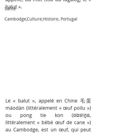
balut ».
Santé
Cambodge,Culture,Histoire, Portugal
Le « balut », appelé en Chine 毛蛋 
máodàn (littéralement « œuf poilu ») 
ou pong tie kon (ពងទាកូន, 
littéralement « bébé œuf de cane ») 
au Cambodge, est un œuf, qui peut 