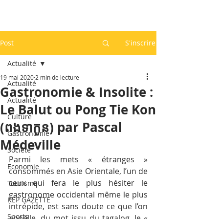
Post
S'inscrire
Actualité
19 mai 2020
2 min de lecture
Actualité
Gastronomie & Insolite :
Actualité
Le Balut ou Pong Tie Kon
Culture
(ពងទាកូន) par Pascal
Gastronomie
Médeville
Société
Parmi les mets « étranges » 
Economie
consommés en Asie Orientale, l’un de 
ceux qui fera le plus hésiter le 
Tourisme
gastronome occidental même le plus 
KEP GAZETTE
intrépide, est sans doute ce que l’on 
Sports
appelle, du mot issu du tagalog, le « 