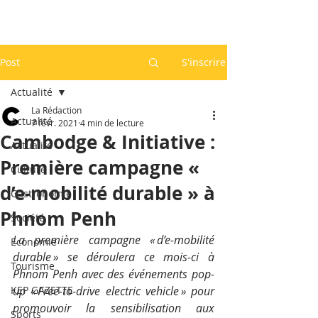
Post
S'inscrire
Actualité
La Rédaction
Actualité
7 févr. 2021
4 min de lecture
Cambodge & Initiative :
Actualité
Première campagne «
Culture
d’e-mobilité durable » à
Gastronomie
Phnom Penh
Société
La première campagne « d’e-mobilité 
Economie
durable » se déroulera ce mois-ci à 
Tourisme
Phnom Penh avec des événements pop-
KEP GAZETTE
up « Free-to-drive electric vehicle » pour 
promouvoir la sensibilisation aux 
Sports