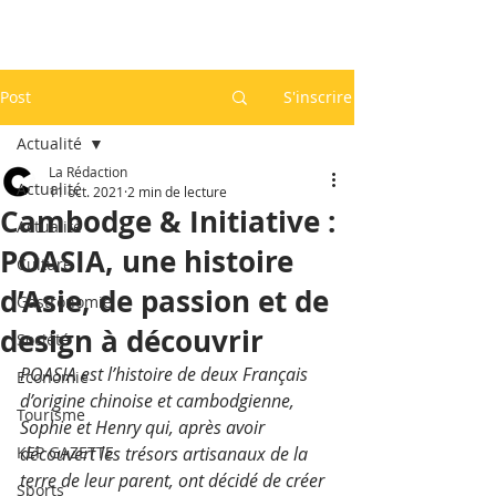
Post
S'inscrire
Actualité
La Rédaction
Actualité
11 oct. 2021
2 min de lecture
Cambodge & Initiative :
Actualité
POASIA, une histoire
Culture
d’Asie, de passion et de
Gastronomie
design à découvrir
Société
POASIA est l’histoire de deux Français 
Economie
d’origine chinoise et cambodgienne, 
Tourisme
Sophie et Henry qui, après avoir 
KEP GAZETTE
découvert les trésors artisanaux de la 
terre de leur parent, ont décidé de créer 
Sports