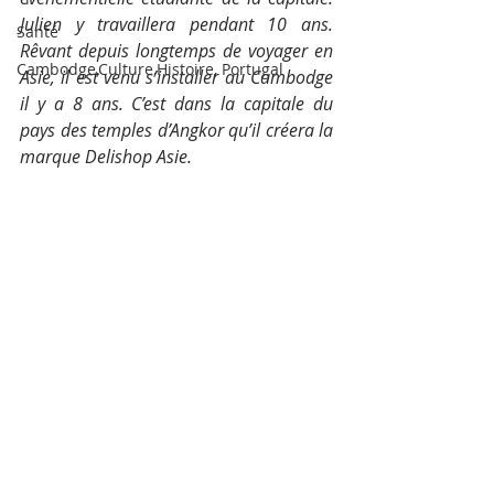
Julien y travaillera pendant 10 ans. 
Santé
Rêvant depuis longtemps de voyager en 
Cambodge,Culture,Histoire, Portugal
Asie, il est venu s’installer au Cambodge 
il y a 8 ans. C’est dans la capitale du 
pays des temples d’Angkor qu’il créera la 
marque Delishop Asie.