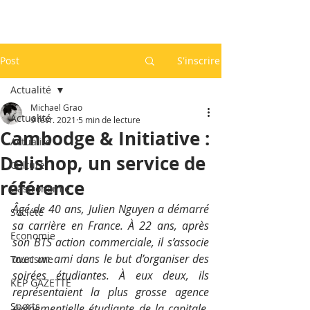
Post
S'inscrire
Actualité
Michael Grao
Actualité
9 févr. 2021
5 min de lecture
Cambodge & Initiative :
Actualité
Delishop, un service de
Culture
référence
Gastronomie
Âgé de 40 ans, Julien Nguyen a démarré 
Société
sa carrière en France. À 22 ans, après 
Economie
son BTS action commerciale, il s’associe 
avec un ami dans le but d’organiser des 
Tourisme
soirées étudiantes. À eux deux, ils 
KEP GAZETTE
représentaient la plus grosse agence 
Sports
événementielle étudiante de la capitale. 