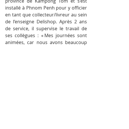
province de Kampong Tom et s’est 
installé à Phnom Penh pour y officier 
en tant que collecteur/livreur au sein 
de l’enseigne Delishop. Après 2 ans 
de service, il supervise le travail de 
ses collègues : « Mes journées sont 
animées, car nous avons beaucoup 
de demandes et de responsabilités 
pour satisfaire les clients. 
Premièrement, je dois contrôler les 
stocks que nous possédons dans nos 
locaux et commencer à préparer les 
commandes. Ensuite, je pars chez 
nos fournisseurs pour récupérer les 
autres produits manquants à la liste. 
Une fois rentré, je vérifie que chaque 
panier correspond au bon de 
commande avec des articles de 
qualité ; tout doit être irréprochable 