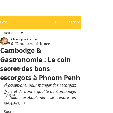
Post
S'inscrire
Actualité
Christophe Gargiulo
Actualité
6 oct. 2020
3 min de lecture
Cambodge &
Actualité
Gastronomie : Le coin
Culture
secret des bons
Gastronomie
escargots à Phnom Penh
Société
Il y a dix ans, pour manger des escargots 
Economie
frais et de bonne qualité au Cambodge, 
Tourisme
il fallait probablement se rendre en 
KEP GAZETTE
province.
Sports