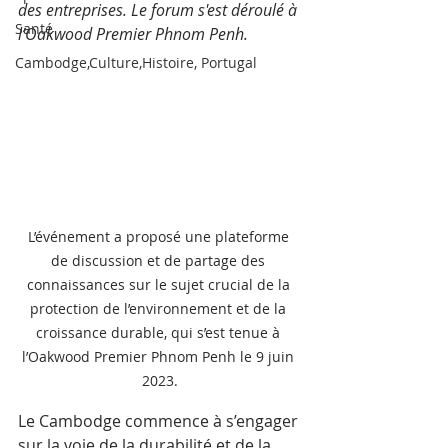
des entreprises. Le forum s'est déroulé à 
Santé
l’Oakwood Premier Phnom Penh.
Cambodge,Culture,Histoire, Portugal
L’événement a proposé une plateforme 
de discussion et de partage des 
connaissances sur le sujet crucial de la 
protection de l’environnement et de la 
croissance durable, qui s’est tenue à 
l’Oakwood Premier Phnom Penh le 9 juin 
2023.
Le Cambodge commence à s’engager 
sur la voie de la durabilité et de la 