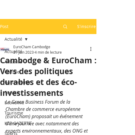
Post
S'inscrire
Actualité
EuroCham Cambodge
Actualité
21 juin 2023
4 min de lecture
Cambodge & EuroCham :
Actualité
Vers des politiques
Culture
durables et des éco-
Gastronomie
investissements
Société
Le Green Business Forum de la 
Economie
Chambre de commerce européenne 
Tourisme
(EuroCham) proposait un événement 
KEP GAZETTE
d’une journée avec notamment des 
experts environnementaux, des ONG et 
Sports