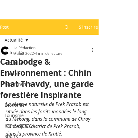
Post
S'inscrire
Actualité
La Rédaction
Actualité
5 août 2022
4 min de lecture
Cambodge &
Actualité
Environnement : Chhin
Culture
Phat Thavdy, une garde
Gastronomie
forestière inspirante
Société
La réserve naturelle de Prek Prasob est 
Economie
située dans les forêts inondées le long 
Tourisme
du Mékong, dans la commune de Chroy 
KEP GAZETTE
Banteay du district de Prek Prasob, 
dans la province de Kratié.
Sports