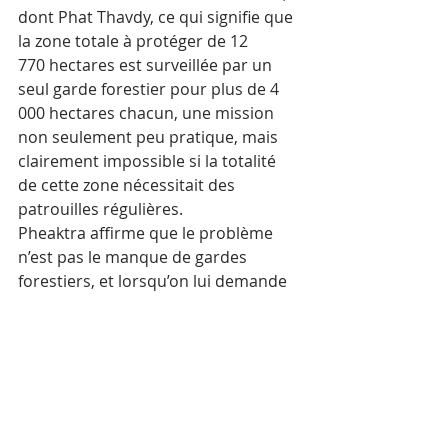
dont Phat Thavdy, ce qui signifie que 
la zone totale à protéger de 12 
770 hectares est surveillée par un 
seul garde forestier pour plus de 4 
000 hectares chacun, une mission 
non seulement peu pratique, mais 
clairement impossible si la totalité 
de cette zone nécessitait des 
patrouilles régulières.
Pheaktra affirme que le problème 
n’est pas le manque de gardes 
forestiers, et lorsqu’on lui demande 
comment un si petit nombre de 
gardes forestiers peut protéger la 
faune du sanctuaire et en particulier 
les cerfs cochon dans cette région, il 
fait remarquer que les 
communautés voisines — en 