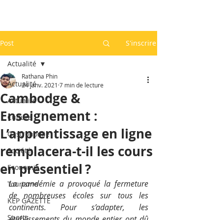
Post
S'inscrire
Actualité
Rathana Phin
Actualité
24 janv. 2021
7 min de lecture
Cambodge &
Actualité
Enseignement :
Culture
L’apprentissage en ligne
Gastronomie
remplacera-t-il les cours
Société
en présentiel ?
Economie
La pandémie a provoqué la fermeture 
Tourisme
de nombreuses écoles sur tous les 
KEP GAZETTE
continents. Pour s’adapter, les 
Sports
établissements du monde entier ont dû 