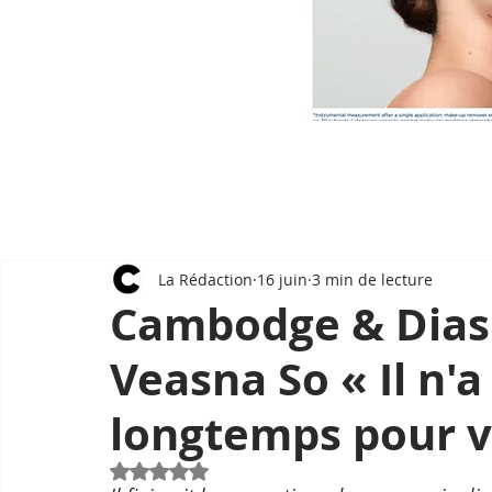
La Rédaction
16 juin
3 min de lecture
Cambodge & Dias
Veasna So « Il n'
longtemps pour v
Noté NaN étoiles sur 5.