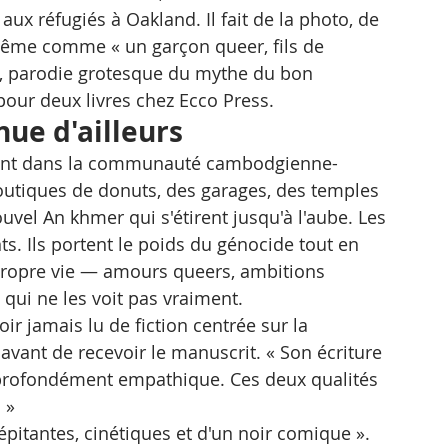
ux réfugiés à Oakland. Il fait de la photo, de 
i-même comme « un garçon queer, fils de 
é, parodie grotesque du mythe du bon 
pour deux livres chez Ecco Press.
nue d'ailleurs
ent dans la communauté cambodgienne-
outiques de donuts, des garages, des temples 
vel An khmer qui s'étirent jusqu'à l'aube. Les 
s. Ils portent le poids du génocide tout en 
propre vie — amours queers, ambitions 
s qui ne les voit pas vraiment.
ir jamais lu de fiction centrée sur la 
nt de recevoir le manuscrit. « Son écriture 
i profondément empathique. Ces deux qualités 
 »
épitantes, cinétiques et d'un noir comique ». 