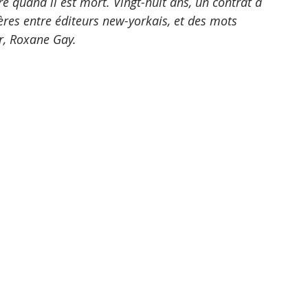
vre quand il est mort. Vingt-huit ans, un contrat à 
hères entre éditeurs new-yorkais, et des mots 
, Roxane Gay. 