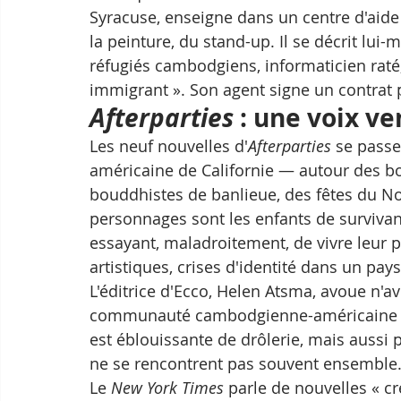
Syracuse, enseigne dans un centre d'aide a
la peinture, du stand-up. Il se décrit lu
réfugiés cambodgiens, informaticien rat
immigrant ». Son agent signe un contrat 
Afterparties
 : une voix ve
Les neuf nouvelles d'
Afterparties
 se pass
américaine de Californie — autour des b
bouddhistes de banlieue, des fêtes du Nou
personnages sont les enfants de survivant
essayant, maladroitement, de vivre leur 
artistiques, crises d'identité dans un pay
L'éditrice d'Ecco, Helen Atsma, avoue n'avo
communauté cambodgienne-américaine ava
est éblouissante de drôlerie, mais auss
ne se rencontrent pas souvent ensemble.
Le 
New York Times
 parle de nouvelles « cr