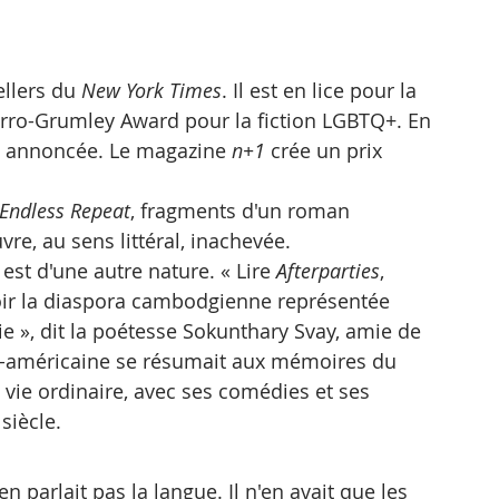
s
ellers du 
New York Times
. Il est en lice pour la 
erro-Grumley Award pour la fiction LGBTQ+. En 
st annoncée. Le magazine 
n+1
 crée un prix 
Endless Repeat
, fragments d'un roman 
re, au sens littéral, inachevée.
st d'une autre nature. « Lire 
Afterparties
, 
 voir la diaspora cambodgienne représentée 
ie », dit la poétesse Sokunthary Svay, amie de 
ne-américaine se résumait aux mémoires du 
 vie ordinaire, avec ses comédies et ses 
siècle.
 parlait pas la langue. Il n'en avait que les 