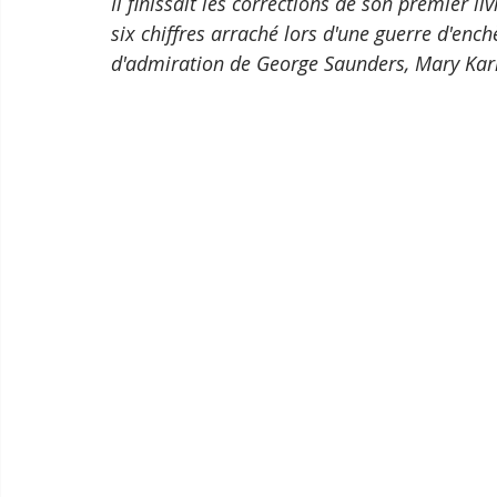
Il finissait les corrections de son premier li
six chiffres arraché lors d'une guerre d'enc
d'admiration de George Saunders, Mary Karr