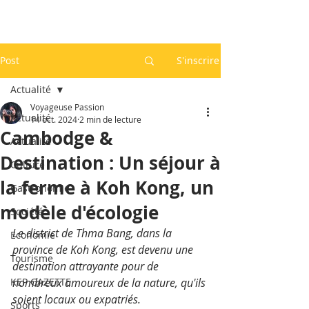
Post
S'inscrire
Actualité
Voyageuse Passion
Actualité
14 oct. 2024
2 min de lecture
Cambodge &
Actualité
Destination : Un séjour à
Culture
la ferme à Koh Kong, un
Gastronomie
modèle d'écologie
Société
Le district de Thma Bang, dans la 
Economie
province de Koh Kong, est devenu une 
Tourisme
destination attrayante pour de 
KEP GAZETTE
nombreux amoureux de la nature, qu'ils 
soient locaux ou expatriés.
Sports