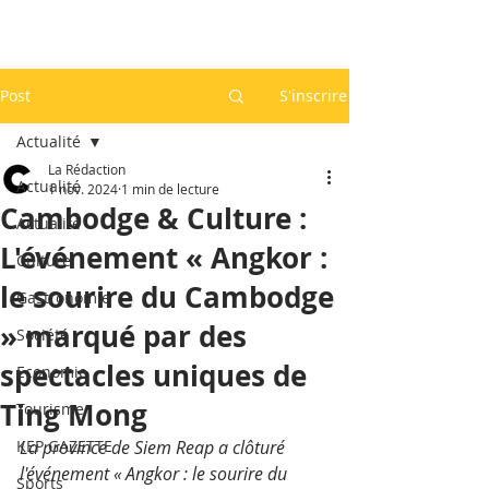
Post
S'inscrire
Actualité
La Rédaction
Actualité
1 nov. 2024
1 min de lecture
Cambodge & Culture :
Actualité
L'événement « Angkor :
Culture
le sourire du Cambodge
Gastronomie
» marqué par des
Société
spectacles uniques de
Economie
Ting Mong
Tourisme
KEP GAZETTE
La province de Siem Reap a clôturé 
l'événement « Angkor : le sourire du 
Sports