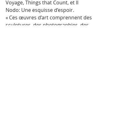
Voyage, Things that Count, et Il 
Nodo: Une esquisse d’espoir. 
« Ces œuvres d’art comprennent des 
sculptures, des photographies, des 
peintures, des bijoux et des courts 
métrages qui sont le reflet des 
voyages et de la vie quotidienne des 
artistes de ces deux continents », a 
souligné M. Chhay Visoth.
AKP
Mots-clés :
Culture
Festival culturel de l’ASEM 2021
Posts récents
Voir tout