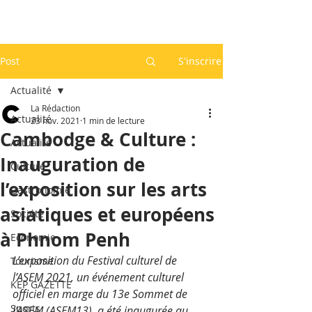
Post
S'inscrire
Actualité
La Rédaction
Actualité
23 nov. 2021
1 min de lecture
Cambodge & Culture :
Actualité
Inauguration de
Culture
l’exposition sur les arts
Gastronomie
asiatiques et européens
Société
à Phnom Penh
Economie
L’exposition du Festival culturel de 
Tourisme
l’ASEM 2021, un événement culturel 
KEP GAZETTE
officiel en marge du 13e Sommet de 
Sports
l’ASEM (ASEM13), a été inaugurée au 