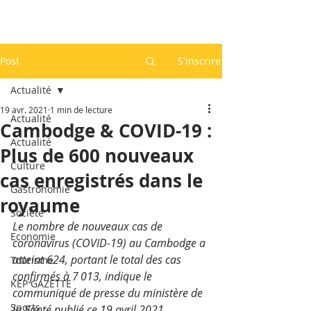
Post
S'inscrire
Actualité
19 avr. 2021
1 min de lecture
Actualité
Cambodge & COVID-19 :
Actualité
Plus de 600 nouveaux
Culture
cas enregistrés dans le
Gastronomie
royaume
Société
Le nombre de nouveaux cas de 
Economie
coronavirus (COVID-19) au Cambodge a 
atteint 624, portant le total des cas 
Tourisme
confirmés à 7 013, indique le 
KEP GAZETTE
communiqué de presse du ministère de 
Sports
la Santé publié ce 19 avril 2021.