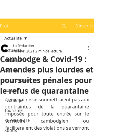
Post
S'inscrire
Actualité
La Rédaction
Actualité
18 févr. 2021
2 min de lecture
Cambodge & Covid-19 :
Actualité
Amendes plus lourdes et
Culture
poursuites pénales pour
Gastronomie
le refus de quarantaine
Société
Ceux qui ne se soumettraient pas aux 
Economie
contraintes de la quarantaine 
Tourisme
imposée pour toute entrée sur le 
KEP GAZETTE
territoire cambodgien ou 
faciliteraient des violations se verront 
Sports