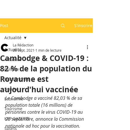
Post
S'inscrire
Actualité
La Rédaction
Actualité
28 sept. 2021
1 min de lecture
Cambodge & COVID-19 :
Actualité
82 % de la population du
Culture
Royaume est
Gastronomie
aujourd'hui vaccinée
Société
Le Cambodge a vacciné 82,03 % de sa 
Economie
population totale (16 millions) de 
Tourisme
personnes contre le virus COVID-19 au 
KEP GAZETTE
26 septembre, annonce la Commission 
nationale ad hoc pour la vaccination.
Sports