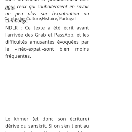
pour ceux qui souhaiteraient en savoir 
Santé
un peu plus sur l’expatriation au 
Cambodge,Culture,Histoire, Portugal
Cambodge.
NDLR : Ce texte a été écrit avant 
l'arrivée des Grab et PassApp, et les 
difficultés amusantes évoquées par 
le « néo-expat »sont bien moins 
fréquentes.
Le khmer (et donc son écriture) 
dérive du sanskrit. Si on s’en tient au 