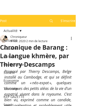
Post
S'inscrire
Actualité
Chroniqueur
Actualité
9 nov. 2020
2 min de lecture
Chronique de Barang :
Actualité
La langue khmère, par
Culture
Thierry Descamps
Gastronomie
Proposé par Thierry Descamps, Belge 
Société
installé au Cambodge, et qui se définit 
Economie
comme un « néo-expat », quelques 
chroniques des petits aléas de la vie d’un 
Tourisme
expatrié vivant dans le royaume. C’est 
KEP GAZETTE
bien vu, exprimé comme un candide, 
Sports
sans prétention et probablement utile 