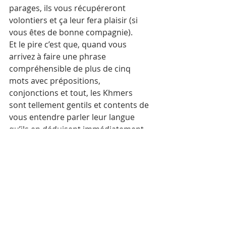
parages, ils vous récupéreront 
volontiers et ça leur fera plaisir (si 
vous êtes de bonne compagnie).
Et le pire c’est que, quand vous 
arrivez à faire une phrase 
compréhensible de plus de cinq 
mots avec prépositions, 
conjonctions et tout, les Khmers 
sont tellement gentils et contents de 
vous entendre parler leur langue 
qu’ils en déduisent immédiatement 
que vous la maîtrisez et vous 
répondent branchés sur le haut 
débit …. Tout est à refaire et par 
lassitude vous repassez à l’anglais 
avec accent urdu ( genre “please 
dhrayv’ mi to the british humbassy” ).
Thierry Descamps
Mots-clés :