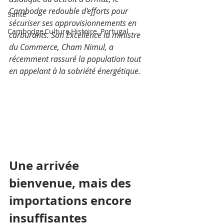
Cambodge redouble d'efforts pour 
Santé
sécuriser ses approvisionnements en 
Cambodge,Culture,Histoire, Portugal
carburants. Son Excellence la ministre 
du Commerce, Cham Nimul, a 
récemment rassuré la population tout 
en appelant à la sobriété énergétique.
Une arrivée 
bienvenue, mais des 
importations encore 
insuffisantes