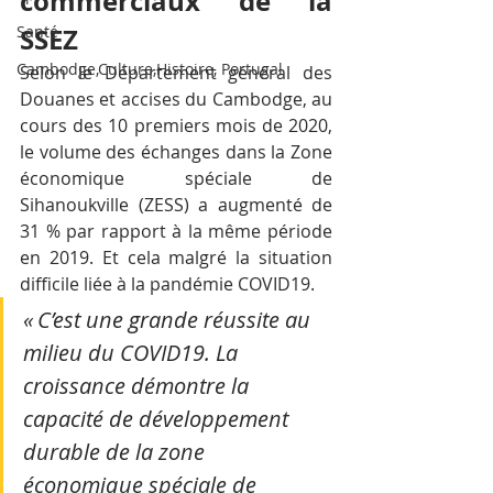
commerciaux de la 
Santé
SSEZ
Cambodge,Culture,Histoire, Portugal
Selon le Département général des 
Douanes et accises du Cambodge, au 
cours des 10 premiers mois de 2020, 
le volume des échanges dans la Zone 
économique spéciale de 
Sihanoukville (ZESS) a augmenté de 
31 % par rapport à la même période 
en 2019. Et cela malgré la situation 
difficile liée à la pandémie COVID19.
« C’est une grande réussite au 
milieu du COVID19. La 
croissance démontre la 
capacité de développement 
durable de la zone 
économique spéciale de 