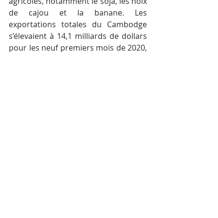
agricoles, notamment le soja, les noix 
de cajou et la banane. Les 
exportations totales du Cambodge 
s’élevaient à 14,1 milliards de dollars 
pour les neuf premiers mois de 2020, 
soit une hausse de près de 21 %. 
Durant les trois premiers trimestres 
de cette année, le Cambodge a 
importé un total de 13,6 milliards de 
dollars, soit une baisse de 8,7 %.
Le volume commercial 
Cambodge-Corée du 
Sud s’élève à 661 
millions de dollars 
pour les trois premiers 