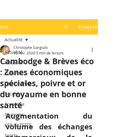
Post
S'inscrire
Actualité
Christophe Gargiulo
Actualité
15 nov. 2020
5 min de lecture
Cambodge & Brèves éco
Actualité
: Zones économiques
Culture
spéciales, poivre et or
Gastronomie
du royaume en bonne
Société
santé
Economie
Augmentation du 
Tourisme
volume des échanges 
KEP GAZETTE
Sports