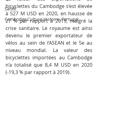
bicyclettes du Cambodge s’est élevée 
Santé
à 527 M USD en 2020, en hausse de 
Cambodge,Culture,Histoire, Portugal
27 % par rapport à 2019, malgré la 
crise sanitaire. Le royaume est ainsi 
devenu le premier exportateur de 
vélos au sein de l’ASEAN et le 5e au 
niveau mondial. La valeur des 
bicyclettes importées au Cambodge 
n’a totalisé que 8,4 M USD en 2020 
(-19,3 % par rapport à 2019).