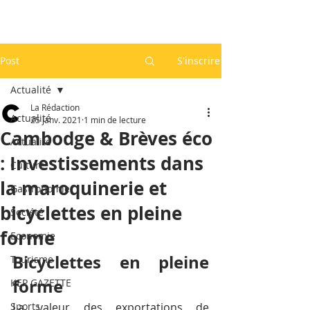
Post
S'inscrire
Actualité
La Rédaction
Actualité
25 janv. 2021
1 min de lecture
Cambodge & Brèves éco
Actualité
: Investissements dans
Culture
la maroquinerie et
Gastronomie
bicyclettes en pleine
Société
forme
Economie
Bicyclettes en pleine 
Tourisme
forme
KEP GAZETTE
Sports
La valeur des exportations de 