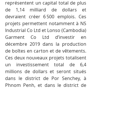
représentent un capital total de plus 
de 1,14 milliard de dollars et 
devraient créer 6 500 emplois. Ces 
projets permettent notamment à NS 
Industrial Co Ltd et Lonso (Cambodia) 
Garment Co Ltd d’investir en 
décembre 2019 dans la production 
de boîtes en carton et de vêtements. 
Ces deux nouveaux projets totalisent 
un investissement total de 6,4 
millions de dollars et seront situés 
dans le district de Por Senchey, à 
Phnom Penh, et dans le district de 
Samraong de la province de Takeo. 
Ces deux initiatives devraient créer 2 
571 emplois, indique le CDC.
Mots-clés :
Cambodge
Actualité
Économie